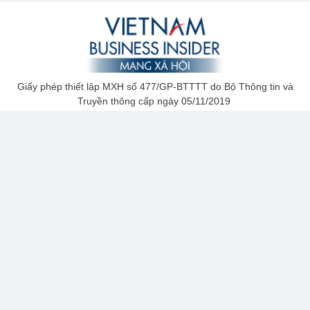
Giấy phép thiết lập MXH số 477/GP-BTTTT do Bộ Thông tin và
Truyền thông cấp ngày 05/11/2019
Đơn vị vận hành: Công ty TNHH Truyền thông Quảng cáo Người
Đồng Hành
Chịu trách nhiệm nội dung: Nguyễn Đăng Hùng
Địa chỉ: 05 Đường 2A, KP Thái Bình 2, P.Long Bình, TP.Thủ Đức,
TP.HCM
Hotline: 077 9744 666
Email: vietnambusinessinsider@gmail.com
Liên hệ Quảng cáo: Kim Diệu - 078 992 2345
THỎA THUẬN SỬ DỤNG
-
CHÍNH SÁCH BẢO MẬT
-
LIÊN