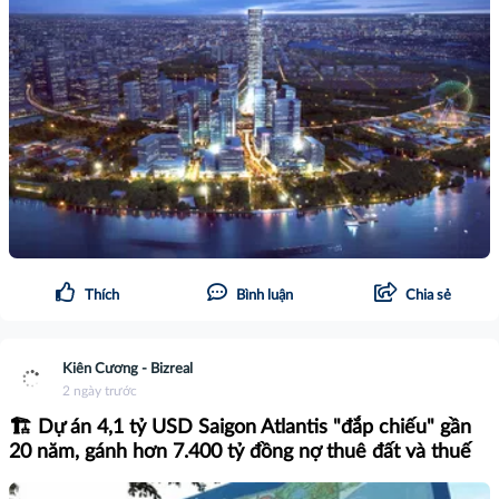
Thích
Bình luận
Chia sẻ
Kiên Cương - Bizreal
2 ngày trước
🏗️ Dự án 4,1 tỷ USD Saigon Atlantis "đắp chiếu" gần
20 năm, gánh hơn 7.400 tỷ đồng nợ thuê đất và thuế