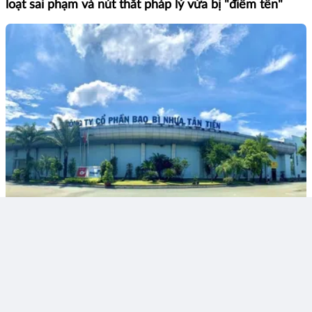
loạt sai phạm và nút thắt pháp lý vừa bị "điểm tên"
Thích
Bình luận
Chia sẻ
Kiên Cương - Bizreal
09:43 01/08/2026
Vietnam Airlines đứt chuỗi lợi nhuận sau hơn 2 năm: