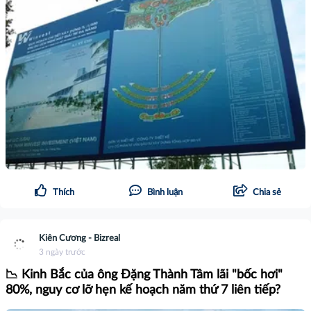
Thích
Bình luận
Chia sẻ
Kiên Cương - Bizreal
3 ngày trước
📉 Kinh Bắc của ông Đặng Thành Tâm lãi "bốc hơi"
80%, nguy cơ lỡ hẹn kế hoạch năm thứ 7 liên tiếp?