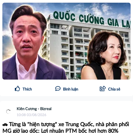
Thích
Bình luận
Chia sẻ
Kiên Cương - Bizreal
10:08 03/08/2026
🚗 Từng là "hiện tượng" xe Trung Quốc, nhà phân phối
MG giờ lao dốc: Lợi nhuận PTM bốc hơi hơn 80%