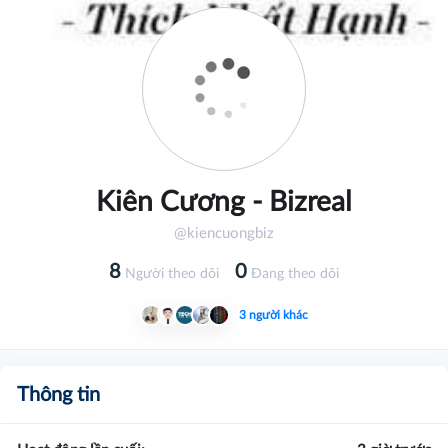
Kiên Cương - Bizreal
@kiencuongbiz
8
0
Người theo dõi
Đang theo dõi
3 người khác
Thông tin