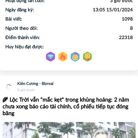
Hoạt động lần cuối:
3 giờ trước
Ngày đăng ký:
13:05 15/01/2024
Bài viết:
1098
Người theo dõi:
8
Điểm thành viên:
22318
Huy hiệu đạt được:
Kiên Cương - Bizreal
8 giờ trước
🌾 Lộc Trời vẫn "mắc kẹt" trong khủng hoảng: 2 năm
chưa xong báo cáo tài chính, cổ phiếu tiếp tục đóng
băng