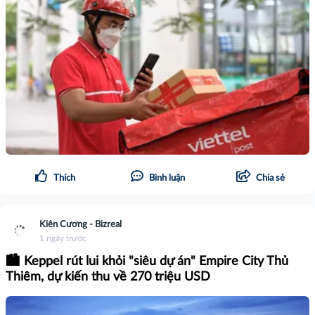
Thích
Bình luận
Chia sẻ
Kiên Cương - Bizreal
1 ngày trước
🏙️ Keppel rút lui khỏi "siêu dự án" Empire City Thủ
Thiêm, dự kiến thu về 270 triệu USD