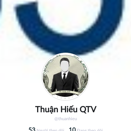
Thuận Hiếu QTV
@thuanhieu
53
10
Người theo dõi
Đang theo dõi