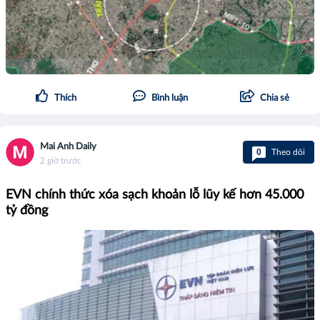
Thích
Bình luận
Chia sẻ
Mai Anh Daily
0
Theo dõi
2 giờ trước
EVN chính thức xóa sạch khoản lỗ lũy kế hơn 45.000
tỷ đồng