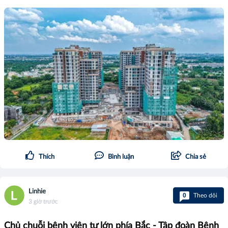
Thích
Bình luận
Chia sẻ
Linhie
0
Theo dõi
3 giờ trước
Chủ chuỗi bệnh viện tư lớn phía Bắc - Tập đoàn Bệnh