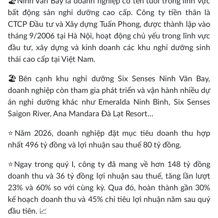
🏖️Ninh Vân Bay là doanh nghiệp có tên tuổi trong lĩnh vực
bất động sản nghỉ dưỡng cao cấp. Công ty tiền thân là
CTCP Đầu tư và Xây dựng Tuấn Phong, được thành lập vào
tháng 9/2006 tại Hà Nội, hoạt động chủ yếu trong lĩnh vực
đầu tư, xây dựng và kinh doanh các khu nghỉ dưỡng sinh
thái cao cấp tại Việt Nam.
🏖️Bên cạnh khu nghỉ dưỡng Six Senses Ninh Vân Bay,
doanh nghiệp còn tham gia phát triển và vận hành nhiều dự
án nghỉ dưỡng khác như Emeralda Ninh Bình, Six Senses
Saigon River, Ana Mandara Đà Lạt Resort…
⭐Năm 2026, doanh nghiệp đặt mục tiêu doanh thu hợp
nhất 496 tỷ đồng và lợi nhuận sau thuế 80 tỷ đồng.
⭐Ngay trong quý I, công ty đã mang về hơn 148 tỷ đồng
doanh thu và 36 tỷ đồng lợi nhuận sau thuế, tăng lần lượt
23% và 60% so với cùng kỳ. Qua đó, hoàn thành gần 30%
kế hoạch doanh thu và 45% chỉ tiêu lợi nhuận năm sau quý
đầu tiên. 📈