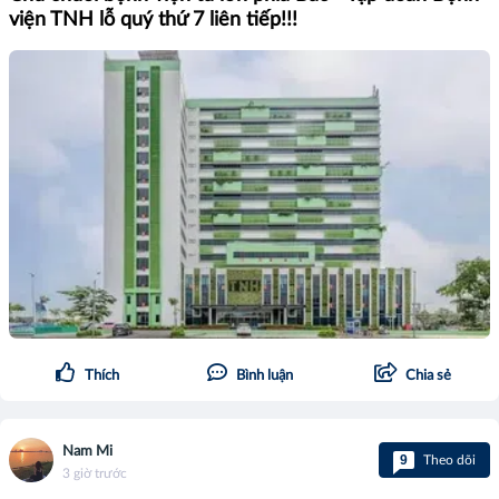
viện TNH lỗ quý thứ 7 liên tiếp!!!
Thích
Bình luận
Chia sẻ
Nam Mi
9
Theo dõi
3 giờ trước