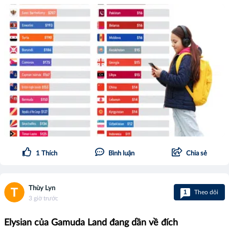
1
Thích
Bình luận
Chia sẻ
Thùy Lyn
1
Theo dõi
3 giờ trước
Elysian của Gamuda Land đang dần về đích