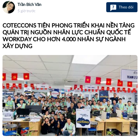
Trần Bích Vân
7
Theo dõi
5 giờ trước
COTECCONS TIÊN PHONG TRIỂN KHAI NỀN TẢNG
QUẢN TRỊ NGUỒN NHÂN LỰC CHUẨN QUỐC TẾ
WORKDAY CHO HƠN 4.000 NHÂN SỰ NGÀNH
XÂY DỰNG