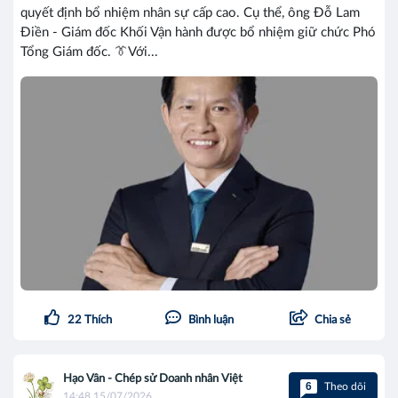
quyết định bổ nhiệm nhân sự cấp cao. Cụ thể, ông Đỗ Lam
Điền - Giám đốc Khối Vận hành được bổ nhiệm giữ chức Phó
Tổng Giám đốc. 👔Với...
22
Thích
Bình luận
Chia sẻ
Hạo Vân - Chép sử Doanh nhân Việt
6
Theo dõi
14:48 15/07/2026