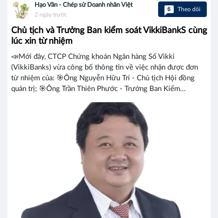
Hạo Vân - Chép sử Doanh nhân Việt
6
Theo dõi
2 ngày trước
Chủ tịch và Trưởng Ban kiểm soát VikkiBankS cùng
lúc xin từ nhiệm
📣Mới đây, CTCP Chứng khoán Ngân hàng Số Vikki
(VikkiBanks) vừa công bố thông tin về việc nhận được đơn
từ nhiệm của: 🎯Ông Nguyễn Hữu Trí - Chủ tịch Hội đồng
quản trị; 🎯Ông Trần Thiên Phước - Trưởng Ban Kiểm...