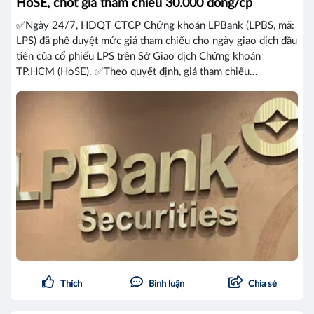
HoSE, chốt giá tham chiếu 30.000 đồng/cp
✅Ngày 24/7, HĐQT CTCP Chứng khoán LPBank (LPBS, mã:
LPS) đã phê duyệt mức giá tham chiếu cho ngày giao dịch đầu
tiên của cổ phiếu LPS trên Sở Giao dịch Chứng khoán
TP.HCM (HoSE). ✅Theo quyết định, giá tham chiếu...
Thích
Bình luận
Chia sẻ