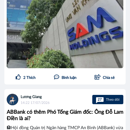
2
Thích
Bình luận
Chia sẻ
Lương Giang
27
Theo dõi
14:22 17/07/2026
ABBank có thêm Phó Tổng Giám đốc: Ông Đỗ Lam
Điền là ai?
🏦Hội đồng Quản trị Ngân hàng TMCP An Bình (ABBank) vừa