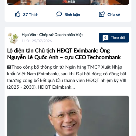
37
Thích
Bình luận
Chia sẻ
Hạo Vân - Chép sử Doanh nhân Việt
6
Theo dõi
11:01 25/07/2026
Lộ diện tân Chủ tịch HĐQT Eximbank: Ông
Nguyễn Lê Quốc Anh – cựu CEO Techcombank
🏦Theo công bố thông tin từ Ngân hàng TMCP Xuất Nhập
khẩu Việt Nam (Eximbank), sau khi Đại hội đồng cổ đông bất
thường công bố kết quả bầu thành viên HĐQT nhiệm kỳ VIII
(2025 - 2030), HĐQT Eximbank...