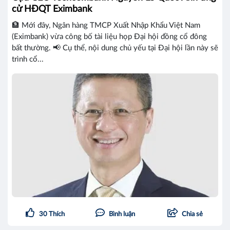
cử HĐQT Eximbank
🏦 Mới đây, Ngân hàng TMCP Xuất Nhập Khẩu Việt Nam
(Eximbank) vừa công bố tài liệu họp Đại hội đồng cổ đông
bất thường. 📢 Cụ thể, nội dung chủ yếu tại Đại hội lần này sẽ
trình cổ...
30
Thích
Bình luận
Chia sẻ