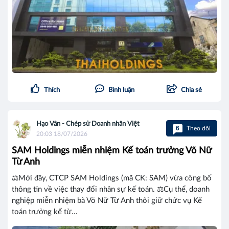
Thích
Bình luận
Chia sẻ
Hạo Vân - Chép sử Doanh nhân Việt
6
Theo dõi
20:03 18/07/2026
SAM Holdings miễn nhiệm Kế toán trưởng Võ Nữ
Từ Anh
⚖️Mới đây, CTCP SAM Holdings (mã CK: SAM) vừa công bố
thông tin về việc thay đổi nhân sự kế toán. ⚖️Cụ thể, doanh
nghiệp miễn nhiệm bà Võ Nữ Từ Anh thôi giữ chức vụ Kế
toán trưởng kể từ...