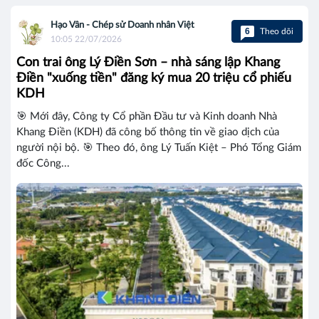
Hạo Vân - Chép sử Doanh nhân Việt
6
Theo dõi
10:05 22/07/2026
Con trai ông Lý Điền Sơn – nhà sáng lập Khang
Điền "xuống tiền" đăng ký mua 20 triệu cổ phiếu
KDH
🎯 Mới đây, Công ty Cổ phần Đầu tư và Kinh doanh Nhà
Khang Điền (KDH) đã công bố thông tin về giao dịch của
người nội bộ. 🎯 Theo đó, ông Lý Tuấn Kiệt – Phó Tổng Giám
đốc Công...