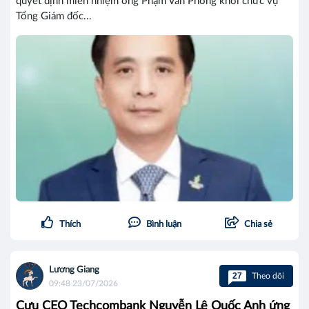
quyết định miễn nhiệm ông Phạm Văn Phong khỏi chức vụ
Tổng Giám đốc...
Thích
Bình luận
Chia sẻ
Lương Giang
27
Theo dõi
09:48 23/07/2026
Cựu CEO Techcombank Nguyễn Lê Quốc Anh ứng