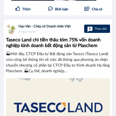
Thích
Bình luận
Chia sẻ
Hạo Vân - Chép sử Doanh nhân Việt
6
Theo dõi
3 ngày trước
Taseco Land chi tiền thâu tóm 75% vốn doanh
nghiệp kinh doanh bất động sản từ Plaschem
🏭Mới đây, CTCP Đầu tư Bất động sản Taseco (Taseco Land)
vừa công bố thông tin về việc đã thông qua phương án nhận
chuyển nhượng cổ phần tại CTCP Đầu tư Kinh doanh Hạ tầng
Plaschem. 🏭Cụ thể, doanh nghiệp...