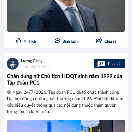
4
Thích
Bình luận
Chia sẻ
Lương Giang
27
Theo dõi
11:01 25/07/2026
Chân dung nữ Chủ tịch HĐQT sinh năm 1999 của
Tập đoàn PC1
🎯 Ngày 24/7/2026, Tập đoàn PC1 đã tổ chức thành công
Đại hội đồng cổ đông bất thường năm 2026. Đại hội đã xem
xét, biểu quyết thông qua các nội dung thuộc thẩm quyền,
trọng tâm là kiện toàn...