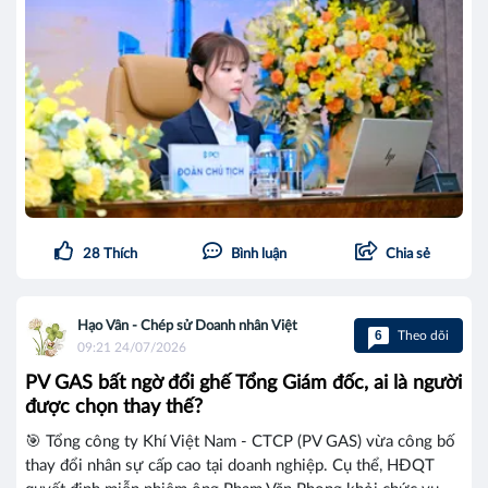
28
Thích
Bình luận
Chia sẻ
Hạo Vân - Chép sử Doanh nhân Việt
6
Theo dõi
09:21 24/07/2026
PV GAS bất ngờ đổi ghế Tổng Giám đốc, ai là người
được chọn thay thế?
🎯 Tổng công ty Khí Việt Nam - CTCP (PV GAS) vừa công bố
thay đổi nhân sự cấp cao tại doanh nghiệp. Cụ thể, HĐQT