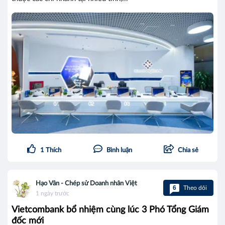
1
Thích
Bình luận
Chia sẻ
Hạo Vân - Chép sử Doanh nhân Việt
6
Theo dõi
1 ngày trước
Vietcombank bổ nhiệm cùng lúc 3 Phó Tổng Giám
đốc mới