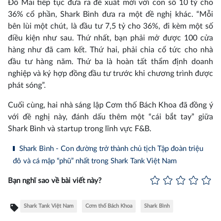
Đỗ Mai tiếp tục đưa ra đề xuất mới với con số 10 tỷ cho
36% cổ phần, Shark Bình đưa ra một đề nghị khác. “Mỗi
bên lùi một chút, là đầu tư 7,5 tỷ cho 36%, đi kèm một số
điều kiện như sau. Thứ nhất, bạn phải mở được 100 cửa
hàng như đã cam kết. Thứ hai, phải chia cổ tức cho nhà
đầu tư hàng năm. Thứ ba là hoàn tất thẩm định doanh
nghiệp và ký hợp đồng đầu tư trước khi chương trình được
phát sóng”.
Cuối cùng, hai nhà sáng lập Cơm thố Bách Khoa đã đồng ý
với đề nghị này, đánh dấu thêm một “cái bắt tay” giữa
Shark Bình và startup trong lĩnh vực F&B.
Shark Bình - Con đường trở thành chủ tịch Tập đoàn triệu
đô và cá mập “phũ” nhất trong Shark Tank Việt Nam
Bạn nghĩ sao về bài viết này?
Shark Tank Việt Nam
Cơm thố Bách Khoa
Shark Bình