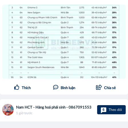
Thích
Bình luận
Chia sẻ
Nam HCT - Hàng hoá phái sinh - 0867091553
6
Theo dõi
1 giờ trước
Trái phiếu 30 năm chạm đỉnh 2007, Warsh thừa nhận