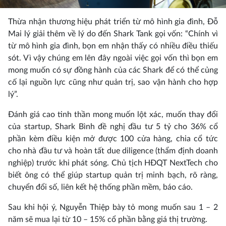
Thừa nhận thương hiệu phát triển từ mô hình gia đình, Đỗ
Mai lý giải thêm về lý do đến Shark Tank gọi vốn: “Chính vì
từ mô hình gia đình, bọn em nhận thấy có nhiều điều thiếu
sót. Vì vậy chúng em lên đây ngoài việc gọi vốn thì bọn em
mong muốn có sự đồng hành của các Shark để có thể củng
cố lại nguồn lực cũng như quản trị, sao vận hành cho hợp
lý”.
Đánh giá cao tinh thần mong muốn lột xác, muốn thay đổi
của startup, Shark Bình đề nghị đầu tư 5 tỷ cho 36% cổ
phần kèm điều kiện mở được 100 cửa hàng, chia cổ tức
cho nhà đầu tư và hoàn tất due diligence (thẩm định doanh
nghiệp) trước khi phát sóng. Chủ tịch HĐQT NextTech cho
biết ông có thể giúp startup quản trị minh bạch, rõ ràng,
chuyển đổi số, liên kết hệ thống phần mềm, báo cáo.
Sau khi hội ý, Nguyễn Thiệp bày tỏ mong muốn sau 1 – 2
năm sẽ mua lại từ 10 – 15% cổ phần bằng giá thị trường.