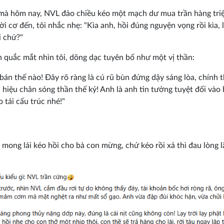
mà hôm nay, NVL đảo chiều kéo một mạch dư mua trần hàng triệ
ời cơ đến, tôi nhắc nhẹ: "Kìa anh, hồi đúng nguyện vọng rồi kìa, 
i chứ?"
n quắc mắt nhìn tôi, dõng dạc tuyên bố như một vị thần:
 bán thế nào! Đây rõ ràng là cú rũ bùn đứng dậy sáng lòa, chính 
n hiệu chân sóng thần thế kỷ! Anh là anh tin tưởng tuyệt đối vào
o tái cấu trúc nhé!"
ì mong lái kéo hồi cho bà con mừng, chứ kéo rồi xả thì đau lòng 