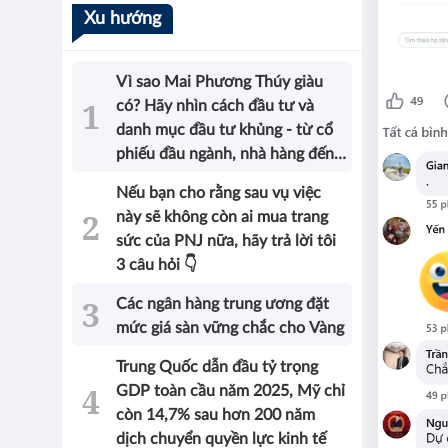
Xu hướng
Vì sao Mai Phương Thúy giàu
có? Hãy nhìn cách đầu tư và
danh mục đầu tư khủng - từ cổ
phiếu đầu ngành, nhà hàng đến
bất động sản của Hoa hậu sẽ có
Nếu bạn cho rằng sau vụ việc
được câu trả lời!
này sẽ không còn ai mua trang
sức của PNJ nữa, hãy trả lời tôi
3 câu hỏi 👇
Các ngân hàng trung ương đặt
mức giá sàn vững chắc cho Vàng
Trung Quốc dẫn đầu tỷ trọng
GDP toàn cầu năm 2025, Mỹ chỉ
còn 14,7% sau hơn 200 năm
dịch chuyển quyền lực kinh tế