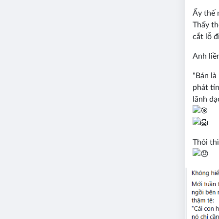
Ấy thế 
Thấy th
cắt lỗ đ
Anh liề
"Bán là
phát tí
lãnh đạ
Thôi th