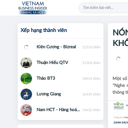
Xếp hạng thành viên
NÓN
KHÔ
Kiên Cương - Bizreal
22318 điểm
Thuận Hiếu QTV
21306 điểm
Thảo BT3
Một số 
18654 điểm
"Nghe 
thông 
Lương Giang
16434 điểm
Nam HCT - Hàng hoá phái sinh - 0867091553
14632 điểm