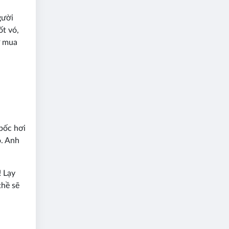
gười
ốt vó,
ư mua
bốc hơi
o. Anh
! Lạy
thề sẽ