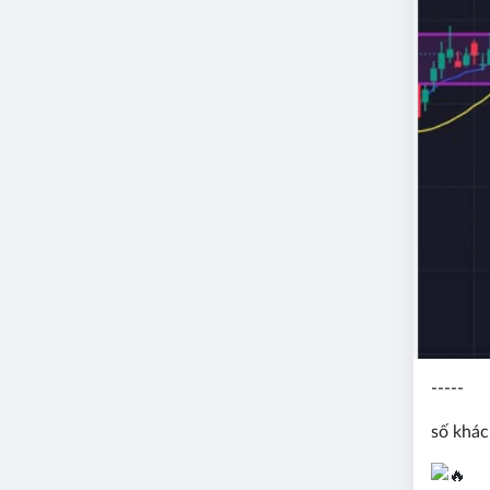
-----
số khác 