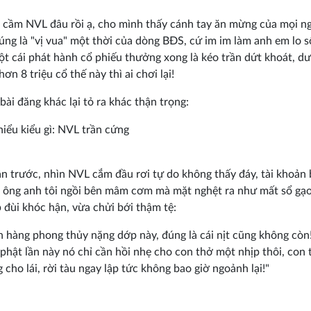
cầm NVL đâu rồi ạ, cho mình thấy cánh tay ăn mừng của mọi n
úng là "vị vua" một thời của dòng BĐS, cứ im im làm anh em lo s
t cái phát hành cổ phiếu thưởng xong là kéo trần dứt khoát, d
hơn 8 triệu cổ thế này thì ai chơi lại!
bài đăng khác lại tỏ ra khác thận trọng:
iểu kiểu gì: NVL trần cứng
n trước, nhìn NVL cắm đầu rơi tự do không thấy đáy, tài khoản 
, ông anh tôi ngồi bên mâm cơm mà mặt nghệt ra như mất sổ gạ
 đùi khóc hận, vừa chửi bới thậm tệ:
n hàng phong thủy nặng dớp này, đúng là cái nịt cũng không còn
y phật lần này nó chỉ cần hồi nhẹ cho con thở một nhịp thôi, con 
g cho lái, rời tàu ngay lập tức không bao giờ ngoảnh lại!"