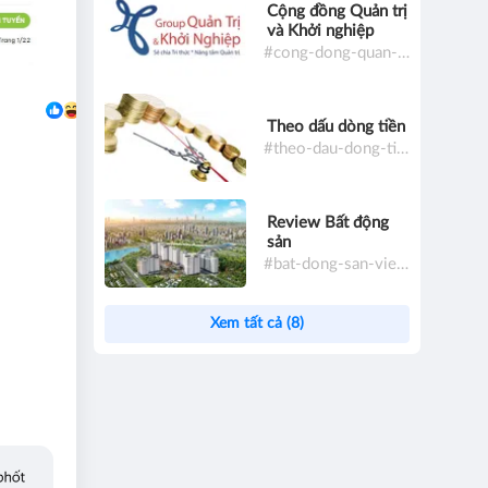
Cộng đồng Quản trị
và Khởi nghiệp
#cong-dong-quan-tri-va-khoi-nghiep
Theo dấu dòng tiền
#theo-dau-dong-tien
Review Bất động
sản
#bat-dong-san-viet-nam
Xem tất cả (8)