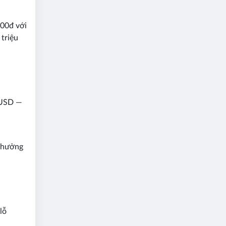
200đ với
 triệu
u USD —
a hưởng
lỗ