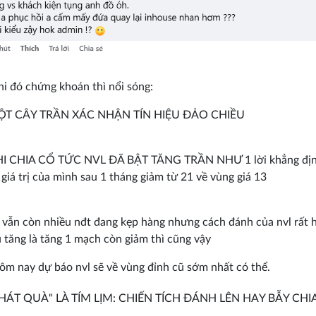
hi đó chứng khoán thì nổi sóng:
ỘT CÂY TRẦN XÁC NHẬN TÍN HIỆU ĐẢO CHIỀU
I CHIA CỔ TỨC NVL ĐÃ BẬT TĂNG TRẦN NHƯ 1 lời khẳng địn
 giá trị của mình sau 1 tháng giảm từ 21 về vùng giá 13
vẫn còn nhiều nđt đang kẹp hàng nhưng cách đánh của nvl rất 
 tăng là tăng 1 mạch còn giảm thì cũng vậy
ôm nay dự báo nvl sẽ về vùng đỉnh cũ sớm nhất có thể.
HÁT QUÀ" LÀ TÍM LỊM: CHIẾN TÍCH ĐÁNH LÊN HAY BẪY CHI