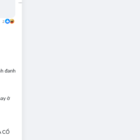
h đanh
hay ở
A CỔ