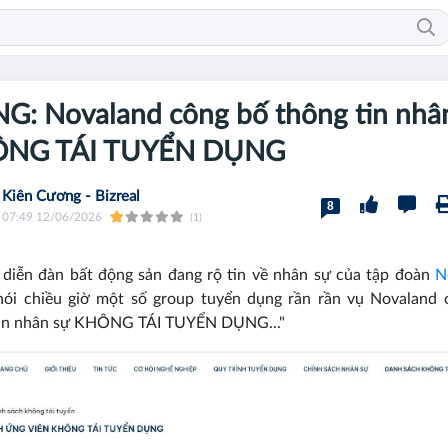
G: Novaland công bố thông tin nhâ
NG TÁI TUYỂN DỤNG
Kiên Cương - Bizreal
8
07:49 12/06/2026
(1)
diễn đàn bất động sản đang rộ tin về nhân sự của tập đoàn
N
nói chiều giờ một số group tuyển dụng rần rần vụ Novaland 
tin nhân sự KHÔNG TÁI TUYỂN DỤNG..."