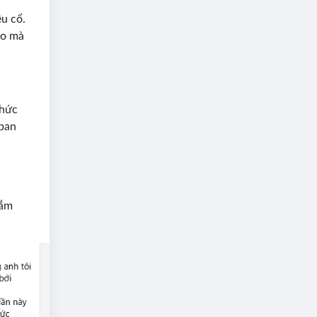
u cổ.
lo mà
thức
 ban
lắm