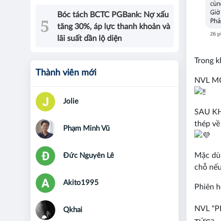
Bóc tách BCTC PGBank: Nợ xấu
tăng 30%, áp lực thanh khoản và
lãi suất dần lộ diện
Trong k
Thành viên mới
NVL M
Jolie
SAU KH
thép về
Phạm Minh Vũ
Mặc dù 
Đức Nguyên Lê
chỗ nếu
Akito1995
Phiên h
NVL "P
Qkhai