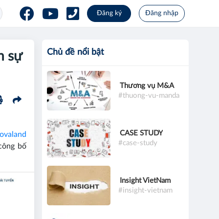
Đăng ký
Đăng nhập
Chủ đề nổi bật
n sự
Thương vụ M&A
#thuong-vu-manda
CASE STUDY
ovaland
#case-study
công bố
Insight VietNam
#insight-vietnam