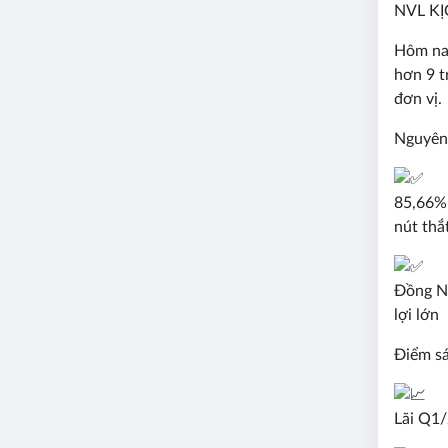
NVL KỊ
Hôm nay
hơn 9 t
đơn vị.
Nguyên
85,66% 
nút thắ
Đồng Na
lợi lớn
Điểm s
Lãi Q1/