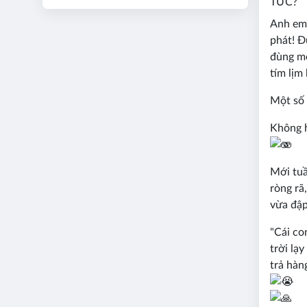
TỨC?
Anh em 
phát! Đ
đùng mộ
tím lịm 
Một số 
Không h
Mới tuầ
ròng rã
vừa đập
"Cái co
trời lạ
trả hàn