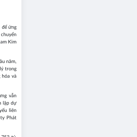
u để ứng
 chuyển
 Nam Kim
đầu năm,
lý trong
g hóa và
ưng vẫn
h lập dự
ếu liên
 ty Phát