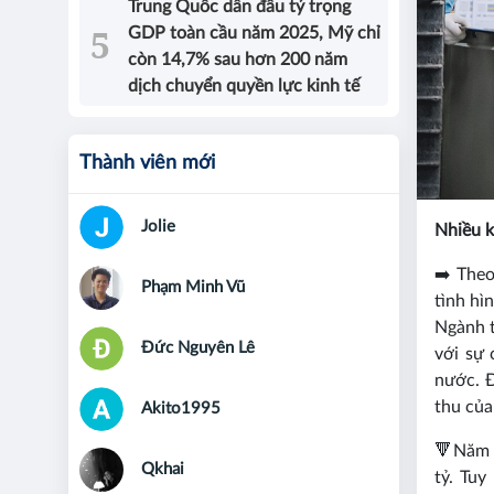
Trung Quốc dẫn đầu tỷ trọng
GDP toàn cầu năm 2025, Mỹ chỉ
còn 14,7% sau hơn 200 năm
dịch chuyển quyền lực kinh tế
Thành viên mới
Jolie
Nhiều k
➡️
Theo
Phạm Minh Vũ
tình hì
Ngành t
Đức Nguyên Lê
với sự 
nước. 
thu của
Akito1995
🔻
Năm 
Qkhai
tỷ. Tu