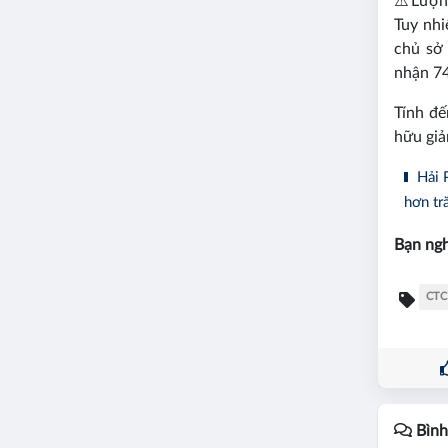
⚠️
Lượng
Tuy nhi
chủ sở 
nhận 74
Tính đế
hữu giả
Hải 
hơn tr
Bạn ngh
CTC
Bình