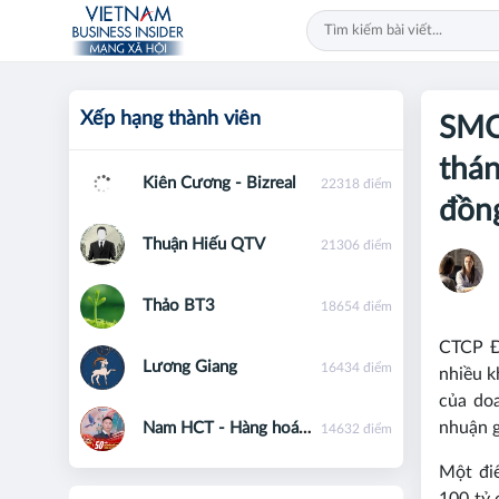
Xếp hạng thành viên
SMC 
thán
Kiên Cương - Bizreal
22318 điểm
đồn
Thuận Hiếu QTV
21306 điểm
Thảo BT3
18654 điểm
CTCP Đ
Lương Giang
16434 điểm
nhiều k
của doa
nhuận g
Nam HCT - Hàng hoá phái sinh - 0867091553
14632 điểm
Một điể