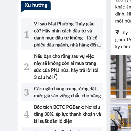
100 tỷ 
Xu hướng
khác ấn
định. N
một nửa
Vì sao Mai Phương Thúy giàu
có? Hãy nhìn cách đầu tư và
🔻
Lũy 
danh mục đầu tư khủng - từ cổ
giảm 15
phiếu đầu ngành, nhà hàng đến
kỳ năm 
bất động sản của Hoa hậu sẽ có
Nếu bạn cho rằng sau vụ việc
được câu trả lời!
này sẽ không còn ai mua trang
sức của PNJ nữa, hãy trả lời tôi
3 câu hỏi 👇
Các ngân hàng trung ương đặt
mức giá sàn vững chắc cho Vàng
Bóc tách BCTC PGBank: Nợ xấu
tăng 30%, áp lực thanh khoản và
lãi suất dần lộ diện