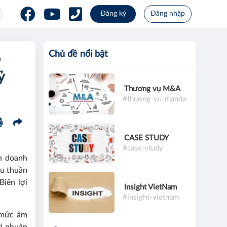
Đăng ký
Đăng nhập
Chủ đề nổi bật
6
ỷ
Thương vụ M&A
#thuong-vu-manda
CASE STUDY
#case-study
nh doanh
hu thuần
Biên lợi
Insight VietNam
#insight-vietnam
ừ mức âm