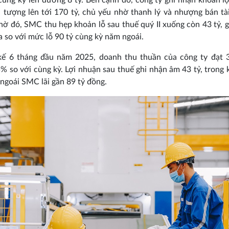
cùng kỳ lên dương 8 tỷ. Bên cạnh đó, công ty ghi nhận khoản l
 tượng lên tới 170 tỷ, chủ yếu nhờ thanh lý và nhượng bán tà
hờ đó, SMC thu hẹp khoản lỗ sau thuế quý II xuống còn 43 tỷ, 
 so với mức lỗ 90 tỷ cùng kỳ năm ngoái.
kế 6 tháng đầu năm 2025, doanh thu thuần của công ty đạt 3
% so với cùng kỳ. Lợi nhuận sau thuế ghi nhận âm 43 tỷ, trong 
ngoái SMC lãi gần 89 tỷ đồng.