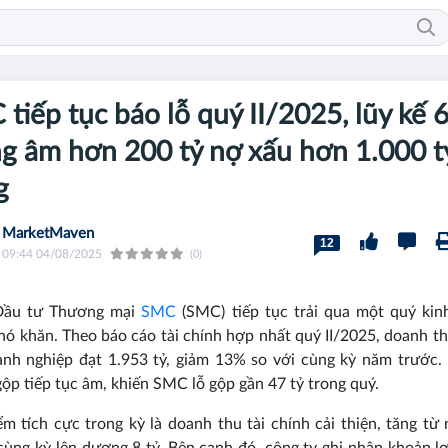
tiếp tục báo lỗ quý II/2025, lũy kế 
g âm hơn 200 tỷ nợ xấu hơn 1.000 t
g
MarketMaven
12
09:44 04/08/2025
(0)
ầu tư Thương mại
SMC
(SMC) tiếp tục trải qua một quý ki
hó khăn. Theo báo cáo tài chính hợp nhất quý II/2025, doanh t
nh nghiệp đạt 1.953 tỷ, giảm 13% so với cùng kỳ năm trước. 
ộp tiếp tục âm, khiến SMC lỗ gộp gần 47 tỷ trong quý.
m tích cực trong kỳ là doanh thu tài chính cải thiện, tăng t