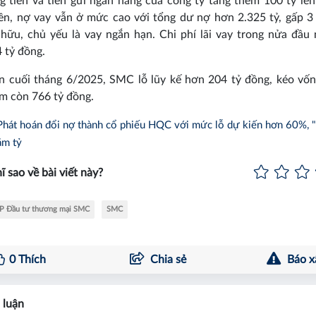
 tiền và tiền gửi ngân hàng của công ty tăng thêm 100 tỷ lên
ên, nợ vay vẫn ở mức cao với tổng dư nợ hơn 2.325 tỷ, gấp 3
hữu, chủ yếu là vay ngắn hạn. Chi phí lãi vay trong nửa đầu
 tỷ đồng.
n cuối tháng 6/2025, SMC lỗ lũy kế hơn 204 tỷ đồng, kéo vố
m còn 766 tỷ đồng.
Phát hoán đổi nợ thành cổ phiếu HQC với mức lỗ dự kiến hơn 60%, 
ăm tỷ
ĩ sao về bài viết này?
P Đầu tư thương mại SMC
SMC
0
Thích
Chia sẻ
Báo x
 luận