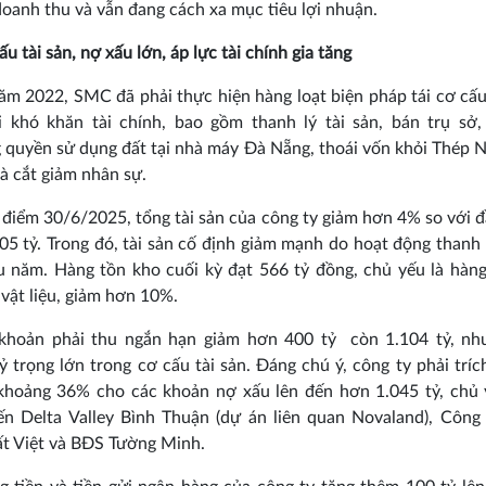
oanh thu và vẫn đang cách xa mục tiêu lợi nhuận.
ấu tài sản, nợ xấu lớn, áp lực tài chính gia tăng
ăm 2022, SMC đã phải thực hiện hàng loạt biện pháp tái cơ cấ
i khó khăn tài chính, bao gồm thanh lý tài sản, bán trụ sở,
quyền sử dụng đất tại nhà máy Đà Nẵng, thoái vốn khỏi Thép
à cắt giảm nhân sự.
i điểm 30/6/2025, tổng tài sản của công ty giảm hơn 4% so với 
05 tỷ. Trong đó, tài sản cố định giảm mạnh do hoạt động thanh 
 năm. Hàng tồn kho cuối kỳ đạt 566 tỷ đồng, chủ yếu là hàn
vật liệu, giảm hơn 10%.
khoản phải thu ngắn hạn giảm hơn 400 tỷ còn 1.104 tỷ, nh
ỷ trọng lớn trong cơ cấu tài sản. Đáng chú ý, công ty phải tríc
khoảng 36% cho các khoản nợ xấu lên đến hơn 1.045 tỷ, chủ y
n Delta Valley Bình Thuận (dự án liên quan Novaland), Công
ất Việt và BĐS Tường Minh.