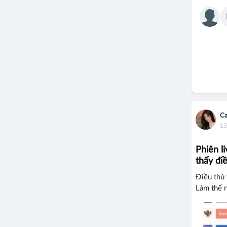
Ca
13
Phiên l
thấy điề
Điều thú 
Làm thế n