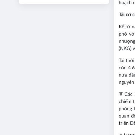
hoạch d
Tái cơ c
Kể từ n
phó vớ
nhượng 
(NKG) v
Tại thờ
còn 4.6
nửa đầu
nguyên 
🔻
Các 
chiếm t
phòng 
quan đế
triển Đ