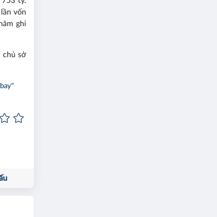
 753 tỷ.
 lần vốn
 năm ghi
n chủ sở
"bay"
ấu