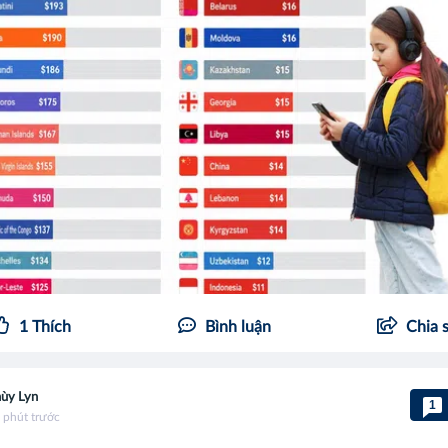
1
Thích
Bình luận
Chia 
ùy Lyn
1
 phút trước