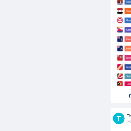
Th
25