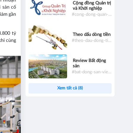
ợi nhuận
Cộng đồng Quản trị
i sản cố
và Khởi nghiệp
giảm gần
#cong-dong-quan-tri-va-khoi-nghiep
.800 tỷ
Theo dấu dòng tiền
khi cùng
#theo-dau-dong-tien
Review Bất động
sản
#bat-dong-san-viet-nam
Xem tất cả (8)