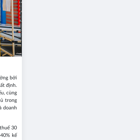
ưởng bởi
ất định.
ếu, cùng
hủ trong
à doanh
 thuế 30
 40% kế