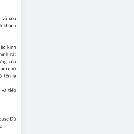
a và xóa
ới khách
iệc kinh
ình rất
ơng của
nam chứ
 tên là
 và tiếp
house Dù
y.