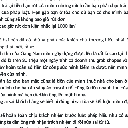
 trả lại tiền bạn rút của mình nhưng mình cần bạn phải chịu trá
 của pháp luật. Hẹn gặp bạn ở tòa cho dù bạn có cho mình b
nh cũng sẽ không bao giờ rút đơn
ao giờ rút đơn kiện nhắc lại 1000 lần"
ẽ hai bên đã có những phản bác khiến chủ thương hiệu phải 
ng thái mới, rằng:
h thu của Gang Nam mình gây dựng được lên là rất là cao tại t
 đó là trên 30 triệu một ngày tính cả doanh thu grab shopee và
ây hoàn toàn số tiền từ công sức mình kiếm ra được nên mình 
uyền của mình,
ần áo cho bạn mặc cũng là tiền của mình thuê nhà cho bạn ở 
a mình cho bạn ăn sáng ăn trưa ăn tối cũng là tiền doanh thu của
ủa mình mà bạn ơi. Đàn ông lên một tí nha.
ng ai sai khách hàng sẽ biết ai đúng ai sai tòa sẽ kết luận mình đ
 sẽ hoàn toàn chịu trách nhiệm trước luật pháp Nếu như có s
húng ta đàn ông mà nhận trách nhiệm đi rồi sửa sai từ từ.