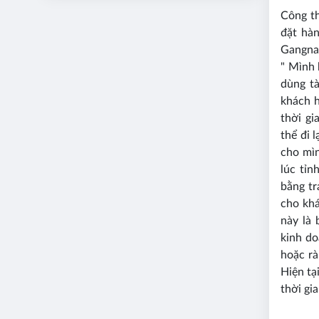
Công t
đặt hà
Gangna
" Mình 
dùng t
khách h
thời g
thể đi 
cho mìn
lúc tỉn
bằng tr
cho khá
này là 
kinh do
hoặc rà
Hiện tạ
thời gi