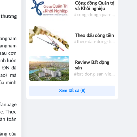
Cộng đồng Quản trị
và Khởi nghiệp
#cong-dong-quan-tri-va-khoi-nghiep
a thương
Theo dấu dòng tiền
Gangnam
#theo-dau-dong-tien
 Gangnam
 sau cơn
ình luôn
Review Bất động
a ĐN đã
sản
#bat-dong-san-viet-nam
 cao) mà
của mình
Xem tất cả (8)
fanpage
e. Thực
oàn toàn
hàng của