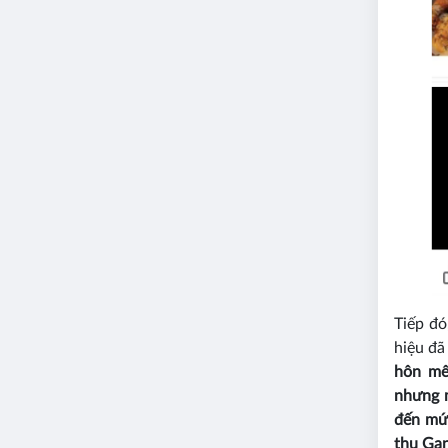
Tiếp đó
hiệu đã
hôn mê
nhưng m
đến mức
thu Gan