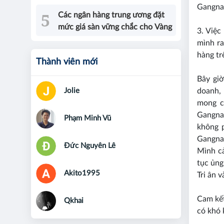
Gangna
Các ngân hàng trung ương đặt
mức giá sàn vững chắc cho Vàng
3. Việc
mình ra
hàng t
Thành viên mới
Bây giờ
Jolie
doanh,
mong c
Gangna
Phạm Minh Vũ
không 
Gangnam
Đức Nguyên Lê
Mình cả
tục ủng
Akito1995
Tri ân v
Cam kết
Qkhai
có khó 