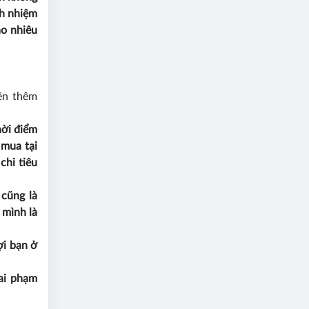
ch nhiệm
ao nhiêu
lên thêm
hời điểm
 mua tại
chi tiêu
cũng là
 mình là
ợi bạn ở
ai phạm