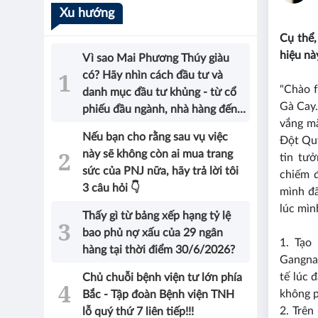
Xu hướng
Cụ thể,
hiệu nà
Vì sao Mai Phương Thúy giàu
có? Hãy nhìn cách đầu tư và
"Chào 
danh mục đầu tư khủng - từ cổ
Gà Cay.
phiếu đầu ngành, nhà hàng đến
vắng mặ
bất động sản của Hoa hậu sẽ có
Nếu bạn cho rằng sau vụ việc
Đột Quỵ
được câu trả lời!
này sẽ không còn ai mua trang
tin tư
sức của PNJ nữa, hãy trả lời tôi
chiếm đ
3 câu hỏi 👇
mình đã
lúc mìn
Thấy gì từ bảng xếp hạng tỷ lệ
bao phủ nợ xấu của 29 ngân
1. Tạo
hàng tại thời điểm 30/6/2026?
Gangna
tế lúc 
Chủ chuỗi bệnh viện tư lớn phía
không p
Bắc - Tập đoàn Bệnh viện TNH
2. Trên
lỗ quý thứ 7 liên tiếp!!!