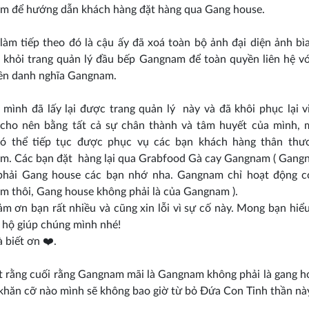
m để hướng dẫn khách hàng đặt hàng qua Gang house.
 làm tiếp theo đó là cậu ấy đã xoá toàn bộ ảnh đại diện ảnh bì
 khỏi trang quản lý đầu bếp Gangnam để toàn quyền liên hệ v
rên danh nghĩa Gangnam.
 mình đã lấy lại được trang quản lý này và đã khôi phục lại v
 cho nên bằng tất cả sự chân thành và tâm huyết của mình, m
ó thể tiếp tục được phục vụ các bạn khách hàng thân thư
m. Các bạn đặt hàng lại qua Grabfood Gà cay Gangnam ( Gang
phải Gang house các bạn nhớ nha. Gangnam chỉ hoạt động có
 thôi, Gang house không phải là của Gangnam ).
m ơn bạn rất nhiều và cũng xin lỗi vì sự cố này. Mong bạn hiểu
 hộ giúp chúng mình nhé!
à biết ơn ❤️.
 rằng cuối rằng Gangnam mãi là Gangnam không phải là gang 
khăn cỡ nào mình sẽ không bao giờ từ bỏ Đứa Con Tinh thần nà