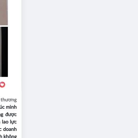
ủ thương
lúc mình
ng được
 lao lực
úc doanh
nh không