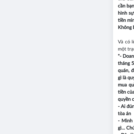
cần bạn
hình sự
tiền mì
Không b
Và có l
một trạ
"- Doan
tháng 5
quán, đ
gì là q
mua qu
tiền củ
quyền c
- Ai đú
tòa án
- Mình
gì... C