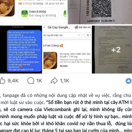
, fanpage đã có những nội dung cập nhật về vụ việc, rằng ch
 mời luật sư vào cuộc.
"Số tiền bạn rút ở thẻ mình tại cây ATM 
, sẽ có camera của Vietcombank ghi lại, mình không lấy cũ
ình mong muốn pháp luật và cuộc để xử lý hình sự bạn.. mình
 hại sức khỏe bởi vì khó khăn covid nợ nần thua lỗ, đúng l
gnam đạt cao kỉ lục tháng 5 tại sao bạn lại cướp của mình... mì