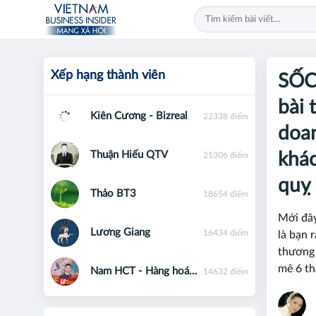
Xếp hạng thành viên
SỐC
bài 
Kiên Cương - Bizreal
22338 điểm
doan
Thuận Hiếu QTV
khác
21306 điểm
quỵ
Thảo BT3
18654 điểm
Mới đây
Lương Giang
16434 điểm
là bạn 
thương 
mê 6 t
Nam HCT - Hàng hoá phái sinh - 0867091553
14632 điểm