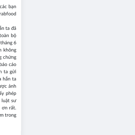
các bạn
rabfood
ắn ta đã
toàn bộ
 tháng 6
h không
ng chứng
 báo cáo
n ta gửi
a hắn ta
được ảnh
iấy phép
 luật sư
 ơn rất.
am trong