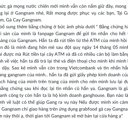
hức gà mọng nước chiên mới mình vẫn còn nắm giữ đây, mong 
ng lại ở Gangnam nhé, Rất mong được phục vụ các bạn, Tại G
m, Gà Cay Gangnam.
bổ sung thêm bằng chứng ở bức ảnh phía dưới " Bằng chứng h
ài sản của mình là fanpage Gangnam để gửi tin nhắn cho hết 
àng của Gangnam. Hắn ta đã rút tiền từ thẻ ATM của mình hồi
ian đó là mình đang hôn mê sau đột quỵ ngày 14 tháng 05 mìn
lại được mà Rút tiền tại cây ATM và đã có nhiều cán bộ làm bằ
h về việc hắn ta đã trả lại thẻ và điện thoại cho mình khi mình
h dậy. Sao kê mình vẫn còn trong Vietcombank và tin nhắn hắ
ang gangnam của mình.. hắn ta đã gửi giấy phép kinh doanh củ
ch hàng của mình trên trang của mình cho nên mình lưu lại 
bằng chứng sau khi đọc lại tin nhắn cũ hắn ya. Gangnam là g
anh công ty còn hắn ta là hộ kinh doanh ganghouse. Bạn nào là
nh về luật có thể giúp Gang ra vụ này Nếu được mình xin cảm
i Gangnam chỉ giao hàng trên ứng dụng grabfood gà cay Gangn
an này thôi ạ, thời gian tới Gangnam sẽ mở bán tại cửa hàng ạ"