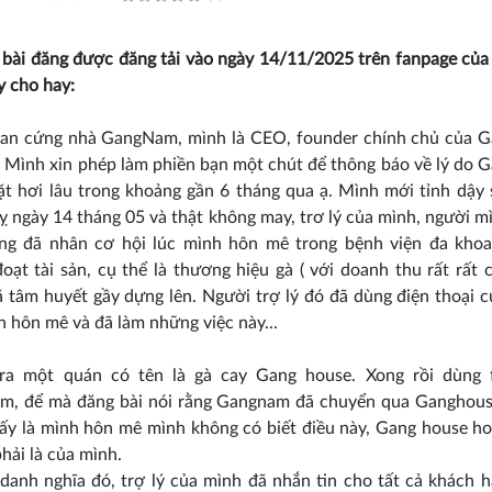
 bài đăng được đăng tải vào ngày 14/11/2025 trên fanpage củ
y cho hay:
fan cứng nhà GangNam, mình là CEO, founder chính chủ của 
 Mình xin phép làm phiền bạn một chút để thông báo về lý do
t hơi lâu trong khoảng gần 6 tháng qua ạ. Mình mới tỉnh dậy
 ngày 14 tháng 05 và thật không may, trơ lý của mình, người m
ởng đã nhân cơ hội lúc mình hôn mê trong bệnh viện đa kho
oạt tài sản, cụ thể là thương hiệu gà ( với doanh thu rất rất
 tâm huyết gầy dựng lên. Người trợ lý đó đã dùng điện thoại 
h hôn mê và đã làm những việc này...
 ra một quán có tên là gà cay Gang house. Xong rồi dùng 
m, để mà đăng bài nói rằng Gangnam đã chuyển qua Ganghous
đấy là mình hôn mê mình không có biết điều này, Gang house h
hải là của mình.
 danh nghĩa đó, trợ lý của mình đã nhắn tin cho tất cả khách 