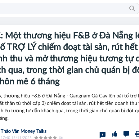
: Một thương hiệu F&B ở Đà Nẵng l
tố TRỢ LÝ chiếm đoạt tài sản, rút hết
h thu và mở thương hiệu tương tự 
h qua, trong thời gian chủ quán bị đ
 hôn mê 6 tháng
, thương hiệu F&B ở Đà Nẵng - Gangnam Gà Cay lên bài tố trợ l
rất thân từ thời cấp 3) chiếm đoạt tài sản, rút hết tiền doanh thu
hiệu tương tự dẫn khách qua, trong thời gian chủ quán bị đột 
háng.
Thảo Vân Money Talks
7
17:40 15/11/2025
(0)