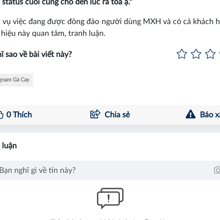
 status cuối cùng cho đến lúc ra tòa ạ."
i vụ việc đang được đông đảo người dùng MXH và có cả khách 
hiệu này quan tâm, tranh luận.
ĩ sao về bài viết này?
gnam Gà Cay
0
Thích
Chia sẻ
Báo x
 luận