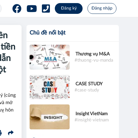
Đăng ký
Đăng nhập
Chủ đề nổi bật
ên
 tiền
Thương vụ M&A
dẫn
#thuong-vu-manda
ột
CASE STUDY
#case-study
ý (cũng
 và mở
quỵ hôn
Insight VietNam
#insight-vietnam