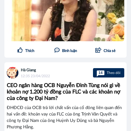
Thích
Bình luận
Chia sẻ
Hà Giang
14
Theo dõi
12:35 23/04/2022
CEO ngân hàng OCB Nguyễn Đình Tùng nói gì về
khoản nợ 1.200 tỷ đồng của FLC và các khoản nợ
của công ty Đại Nam?
ĐHĐCĐ của OCB trả lời chất vấn của cổ đông liên quan đến
hai vấn đề: khoản vay của FLC của ông Trịnh Văn Quyết và
công ty Đại Nam của ông Huỳnh Uy Dũng và bà Nguyễn
Phương Hằng.