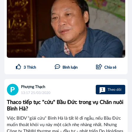
3
Thích
Bình luận
Chia sẻ
Phượng Thạch
1
Theo dõi
13:17 25/03/2020
Thaco tiếp tục "cứu" Bầu Đức trong vụ Chăn nuôi
Bình Hà?
Việc BIDV "giải cứu" Bình Hà là tất lẽ dĩ ngẫu, nếu Bầu Đức
muốn thoát khỏi vụ này một cách nhẹ nhàng nhất. Nhưng
Công ty TNHH thương mại - đầu tư - phát triển Do Holdings