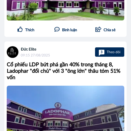
Thích
Bình luận
Chia sẻ
Đức Elite
3
Theo dõi
09:15 27/08/2025
Cổ phiếu LDP bứt phá gần 40% trong tháng 8,
Ladophar "đổi chủ" với 3 "ông lớn" thâu tóm 51%
vốn