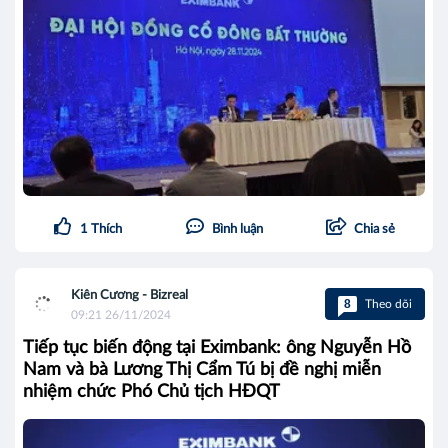
1
Thích
Bình luận
Chia sẻ
Kiên Cương - Bizreal
8
Theo dõi
09:21 26/11/2024
Tiếp tục biến động tại Eximbank: ông Nguyễn Hồ
Nam và bà Lương Thị Cẩm Tú bị đề nghị miễn
nhiệm chức Phó Chủ tịch HĐQT