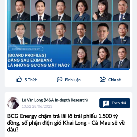
5
Thích
Bình luận
Chia sẻ
Lê Văn Long (M&A In-depth Research)
8
Theo dõi
13:52 28/06/2023
BCG Energy chậm trả lãi lô trái phiếu 1.500 tỷ
đồng, số phận điện gió Khai Long - Cà Mau sẽ về
đâu?