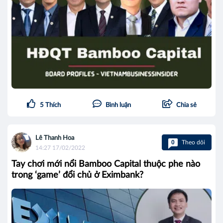
5
Thích
Bình luận
Chia sẻ
Lê Thanh Hoa
0
Theo dõi
14:27 17/02/2022
Tay chơi mới nổi Bamboo Capital thuộc phe nào
trong ‘game’ đổi chủ ở Eximbank?