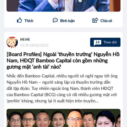
Thích
Bình luận
Chia sẻ
Mi Mi
14
Theo dõi
15:39 28/02/2022
[Board Profiles] Ngoài ‘thuyền trưởng’ Nguyễn Hồ
Nam, HĐQT Bamboo Capital còn gồm những
gương mặt ‘anh tài’ nào?
Nhắc đến Bamboo Capital, nhiều người sẽ nghĩ ngay tới ông
Nguyễn Hồ Nam – người sáng lập và thuyền trưởng dẫn
dắt tập đoàn. Tuy nhiên ngoài ông Nam, thành viên HĐQT
của Bamboo Capital (BCG) cũng có rất nhiều gương mặt với
'profile' khủng, nhưng lại ít xuất hiện trên truyền...