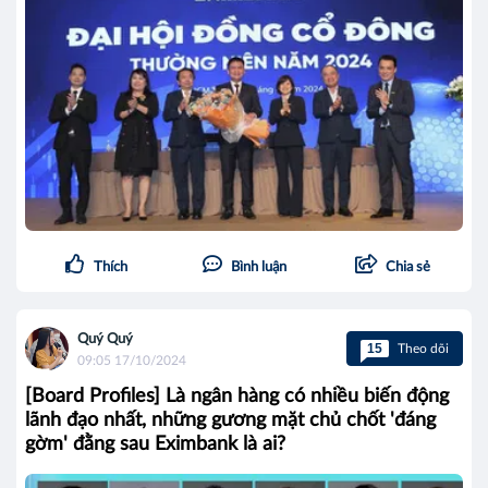
Thích
Bình luận
Chia sẻ
Quý Quý
15
Theo dõi
09:05 17/10/2024
[Board Profiles] Là ngân hàng có nhiều biến động
lãnh đạo nhất, những gương mặt chủ chốt 'đáng
gờm' đằng sau Eximbank là ai?