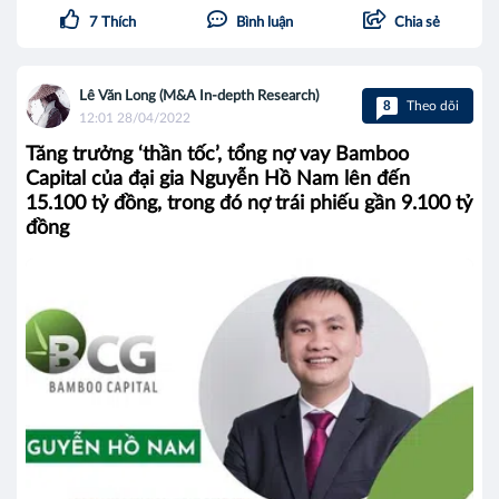
7
Thích
Bình luận
Chia sẻ
Lê Văn Long (M&A In-depth Research)
8
Theo dõi
12:01 28/04/2022
Tăng trưởng ‘thần tốc’, tổng nợ vay Bamboo
Capital của đại gia Nguyễn Hồ Nam lên đến
15.100 tỷ đồng, trong đó nợ trái phiếu gần 9.100 tỷ
đồng