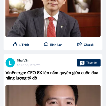
1
Thích
Bình luận
Chia sẻ
Như Vân
0
Theo dõi
16:45 05/12/2025
VinEnergo: CEO 8X lên nắm quyền giữa cuộc đua
năng lượng tỷ đô