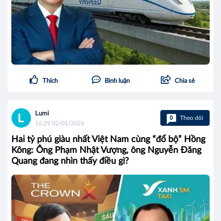
Thích
Bình luận
Chia sẻ
Lumi
0
Theo dõi
16:29 02/01/2026
Hai tỷ phú giàu nhất Việt Nam cùng “đổ bộ” Hồng
Kông: Ông Phạm Nhật Vượng, ông Nguyễn Đăng
Quang đang nhìn thấy điều gì?