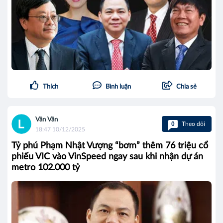
Thích
Bình luận
Chia sẻ
Vân Vân
0
Theo dõi
18:47 10/12/2025
Tỷ phú Phạm Nhật Vượng “bơm” thêm 76 triệu cổ
phiếu VIC vào VinSpeed ngay sau khi nhận dự án
metro 102.000 tỷ