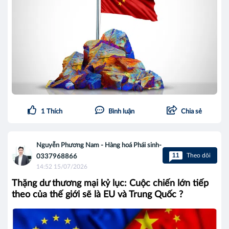
1
Thích
Bình luận
Chia sẻ
Nguyễn Phương Nam - Hàng hoá Phái sinh-
11
Theo dõi
0337968866
14:52 15/07/2026
Thặng dư thương mại kỷ lục: Cuộc chiến lớn tiếp
theo của thế giới sẽ là EU và Trung Quốc ?