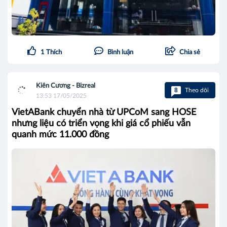
1
Thích
Bình luận
Chia sẻ
Kiên Cương - Bizreal
8
Theo dõi
13:53 17/05/2025
VietABank chuyển nhà từ UPCoM sang HOSE
nhưng liệu có triển vọng khi giá cổ phiếu vẫn
quanh mức 11.000 đồng