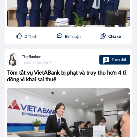
2
Thích
Bình luận
Chia sẻ
TheBanker
8
Theo dõi
16:03 12/03/2025
Tóm tắt vụ VietABank bị phạt và truy thu hơn 4 tỉ
đồng vì khai sai thuế