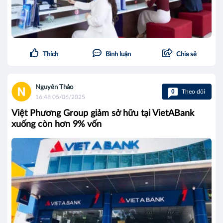
Thích
Bình luận
Chia sẻ
Nguyên Thảo
0
Theo dõi
16:48 05/06/2025
Việt Phương Group giảm sở hữu tại VietABank
xuống còn hơn 9% vốn