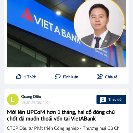
1
Thích
Bình luận
Chia sẻ
Quang Diệu
1
Theo dõi
15:30 25/08/2021
Mới lên UPCoM hơn 1 tháng, hai cổ đông chủ
chốt đã muốn thoái vốn tại VietABank
CTCP Đầu tư Phát triển Công nghiệp - Thương mại Củ Chi