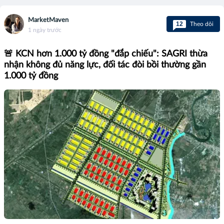
MarketMaven
12
Theo dõi
1 ngày trước
🚨 KCN hơn 1.000 tỷ đồng "đắp chiếu": SAGRI thừa
nhận không đủ năng lực, đối tác đòi bồi thường gần
1.000 tỷ đồng