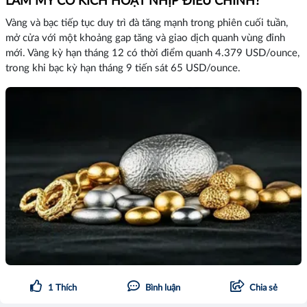
LÀM MỸ CÓ KÍCH HOẠT NHỊP ĐIỀU CHỈNH?
Vàng và bạc tiếp tục duy trì đà tăng mạnh trong phiên cuối tuần,
mở cửa với một khoảng gap tăng và giao dịch quanh vùng đỉnh
mới. Vàng kỳ hạn tháng 12 có thời điểm quanh 4.379 USD/ounce,
trong khi bạc kỳ hạn tháng 9 tiến sát 65 USD/ounce.
1
Thích
Bình luận
Chia sẻ