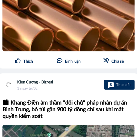
Thích
Bình luận
Chia sẻ
Kiên Cương - Bizreal
8
Theo dõi
1 ngày trước
🏙️ Khang Điền âm thầm "đổi chủ" pháp nhân dự án
Bình Trưng, bỏ túi gần 900 tỷ đồng chỉ sau khi mất
quyền kiểm soát