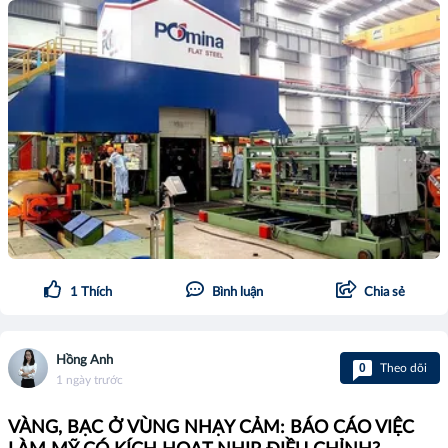
1
Thích
Bình luận
Chia sẻ
Hồng Anh
0
Theo dõi
1 ngày trước
VÀNG, BẠC Ở VÙNG NHẠY CẢM: BÁO CÁO VIỆC