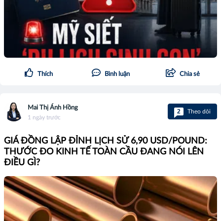
Thích
Bình luận
Chia sẻ
Mai Thị Ánh Hồng
2
Theo dõi
1 ngày trước
GIÁ ĐỒNG LẬP ĐỈNH LỊCH SỬ 6,90 USD/POUND:
THƯỚC ĐO KINH TẾ TOÀN CẦU ĐANG NÓI LÊN
ĐIỀU GÌ?