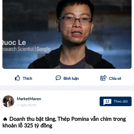
Thích
Bình luận
Chia sẻ
MarketMaven
12
Theo dõi
1 ngày trước
🔥 Doanh thu bật tăng, Thép Pomina vẫn chìm trong
khoản lỗ 325 tỷ đồng