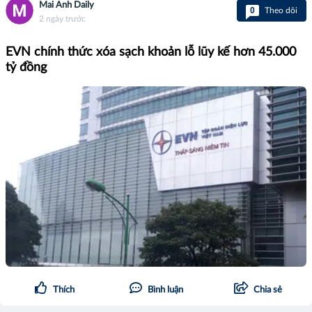
Mai Anh Daily
0
Theo dõi
2 ngày trước
EVN chính thức xóa sạch khoản lỗ lũy kế hơn 45.000
tỷ đồng
Thích
Bình luận
Chia sẻ