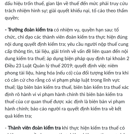
dấu hiệu trốn thuế, gian lận về thuế đến mức phải truy cứu
trách nhiệm hình sự; giải quyết khiếu nại, tố cáo theo thẩm
quyền;
- Trưởng đoàn kiểm tra
có nhiệm vụ, quyền hạn sau: tổ
chức, chỉ đạo các thành viên đoàn kiểm tra thực hiện đúng
nội dung quyết định kiểm tra; yêu cầu người nộp thuế cung
cấp thông tin, tài liệu, giải trình về vấn đề liên quan đến nội
dung kiểm tra thuế; áp dụng biện pháp quy định tại khoản 2
Điều 23 Luật Quản lý thuế 2019; quyết định việc niêm
phong tài liệu, hàng hóa (nếu có) của đối tượng kiểm tra khi
có căn cứ cho rằng có vi phạm pháp luật trong lĩnh vực
thuế; lập biên bản kiểm tra thuế, biên bản kiểm tra thuế xác
định rõ hành vi vi phạm hành chính thì biên bản kiểm tra
thuế của cơ quan thuế được xác định là biên bản vi phạm
hành chính; báo cáo người ra quyết định kiểm tra về kết
quả kiểm tra;
-
Thành viên đoàn kiểm tra
khi thực hiện kiểm tra thuế có