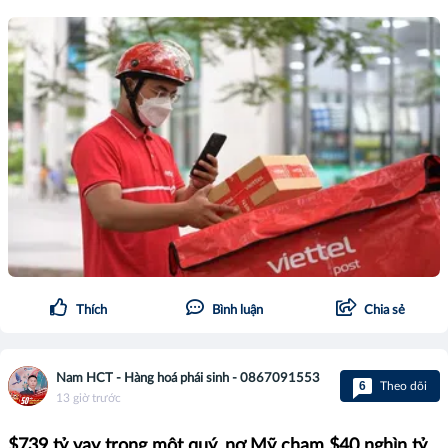
Thích
Bình luận
Chia sẻ
Nam HCT - Hàng hoá phái sinh - 0867091553
6
Theo dõi
13 giờ trước
$739 tỷ vay trong một quý, nợ Mỹ chạm $40 nghìn tỷ