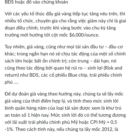
BĐS hoặc đổ vào chứng khoán
Với các yếu tố thúc đẩy giá vàng tiếp tục tăng nêu trên, thì
nhiều tổ chức, chuyên gia cho rằng việc giảm này chỉ là giai
đoạn điều chỉnh, trước khi vàng bước vào chu kỳ tăng
trưởng mới hướng tới cột mốc $6,000/ounce.
Tuy nhiên, giá vàng, cũng như mọi tài sản đầu tư – đầu cơ
khác; trong ngắn hạn nó sẽ chịu tác động của một số chính
sách lớn hoặc bất ổn chính trị; còn trung – dài hạn, nó
cũng theo tác động bởi quan hệ rủi ro – sinh lợi (Risk and
return) như BDS, các cổ phiếu Blue chip, trái phiếu chính
phủ ….
Để dự đoán giá vàng theo hướng này, chúng ta sẽ lấy mốc
giá vàng của thời điểm hợp lý, và tính theo mức sinh lời
bình quân hàng năm của loại tài sản được xem là khư trú
an toàn số 1 hiện nay. Mức sinh lời đó có thể tương đương
với lãi suất trái phiếu chính phủ Mỹ hoặc CPI Mỹ + 0,5
-1%. Theo cách tính này, nếu chúng ta lấy mốc 2012, là