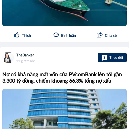
Thích
Bình luận
Chia sẻ
TheBanker
8
Theo dõi
11 giờ trước
Nợ có khả năng mất vốn của PVcomBank lên tới gần
3.300 tỷ đồng, chiếm khoảng 66,3% tổng nợ xấu