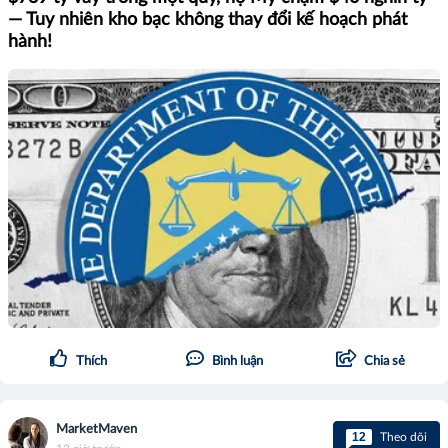
— Tuy nhiên kho bạc không thay đổi kế hoạch phát
hành!
Thích
Bình luận
Chia sẻ
MarketMaven
12
Theo dõi