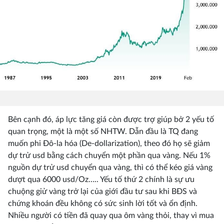
Bên cạnh đó, áp lực tăng giá còn được trợ giúp bở 2 yếu tố
quan trọng, một là một số NHTW. Dẫn đầu là TQ đang
muốn phi Đô-la hóa (De-dollarization), theo đó họ sẽ giảm
dự trử usd bằng cách chuyển một phần qua vàng. Nếu 1%
nguồn dự trử usd chuyển qua vàng, thì có thể kéo giá vàng
dượt qua 6000 usd/Oz….. Yếu tố thứ 2 chính là sự ưu
chuộng giử vàng trở lại của giới đầu tư sau khi BĐS và
chứng khoán đều không có sức sinh lời tốt và ổn định.
Nhiều người có tiền đã quay qua ôm vàng thỏi, thay vì mua