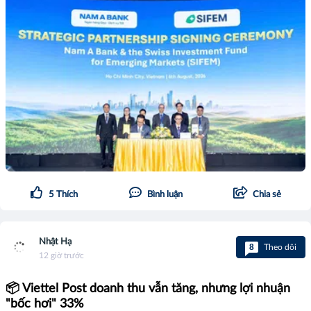
5
Thích
Bình luận
Chia sẻ
Nhật Hạ
8
Theo dõi
12 giờ trước
📦 Viettel Post doanh thu vẫn tăng, nhưng lợi nhuận
"bốc hơi" 33%