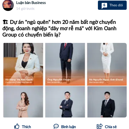
Luận bàn Business
6
Theo dõi
14 giờ trước
🏗️ Dự án "ngủ quên" hơn 20 năm bất ngờ chuyển
động, doanh nghiệp "dây mơ rễ má" với Kim Oanh
Group có chuyển biến lạ?
Thích
Bình luận
Chia sẻ