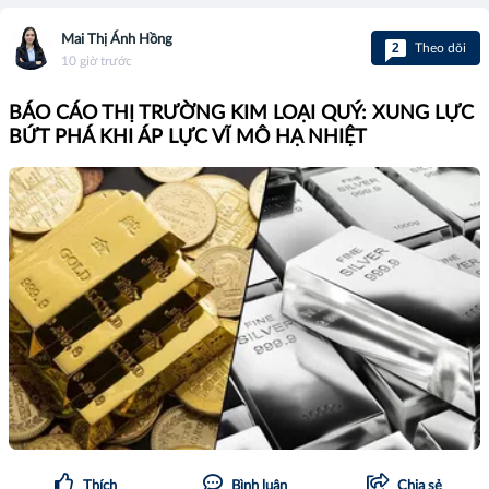
Mai Thị Ánh Hồng
2
Theo dõi
10 giờ trước
BÁO CÁO THỊ TRƯỜNG KIM LOẠI QUÝ: XUNG LỰC
BỨT PHÁ KHI ÁP LỰC VĨ MÔ HẠ NHIỆT
Thích
Bình luận
Chia sẻ