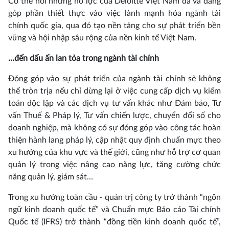
Có thể nói những nỗ lực của Deloitte Việt Nam đã và đang
góp phần thiết thực vào việc lành mạnh hóa ngành tài
chính quốc gia, qua đó tạo nền tảng cho sự phát triển bền
vững và hội nhập sâu rộng của nền kinh tế Việt Nam.
…đến dấu ấn lan tỏa trong ngành tài chính
Đóng góp vào sự phát triển của ngành tài chính sẽ không
thể tròn trịa nếu chỉ dừng lại ở việc cung cấp dịch vụ kiểm
toán độc lập và các dịch vụ tư vấn khác như Đảm bảo, Tư
vấn Thuế & Pháp lý, Tư vấn chiến lược, chuyển đổi số cho
doanh nghiệp, mà không có sự đóng góp vào công tác hoàn
thiện hành lang pháp lý, cập nhật quy định chuẩn mực theo
xu hướng của khu vực và thế giới, cũng như hỗ trợ cơ quan
quản lý trong việc nâng cao năng lực, tăng cường chức
năng quản lý, giám sát…
Trong xu hướng toàn cầu - quản trị công ty trở thành “ngôn
ngữ kinh doanh quốc tế” và Chuẩn mực Báo cáo Tài chính
Quốc tế (IFRS) trở thành “đồng tiền kinh doanh quốc tế”,