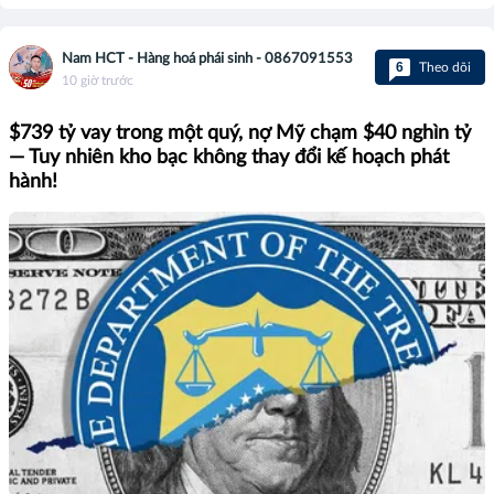
Nam HCT - Hàng hoá phái sinh - 0867091553
6
Theo dõi
10 giờ trước
$739 tỷ vay trong một quý, nợ Mỹ chạm $40 nghìn tỷ
— Tuy nhiên kho bạc không thay đổi kế hoạch phát
hành!