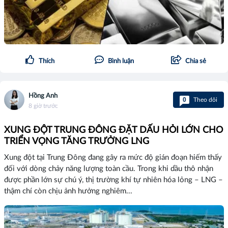
Thích
Bình luận
Chia sẻ
Hồng Anh
0
Theo dõi
8 giờ trước
XUNG ĐỘT TRUNG ĐÔNG ĐẶT DẤU HỎI LỚN CHO
TRIỂN VỌNG TĂNG TRƯỞNG LNG
Xung đột tại Trung Đông đang gây ra mức độ gián đoạn hiếm thấy
đối với dòng chảy năng lượng toàn cầu. Trong khi dầu thô nhận
được phần lớn sự chú ý, thị trường khí tự nhiên hóa lỏng – LNG –
thậm chí còn chịu ảnh hưởng nghiêm...