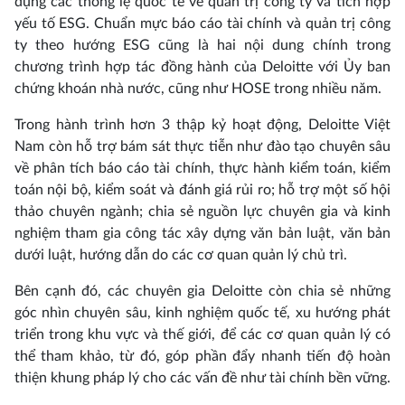
dụng các thông lệ quốc tế về quản trị công ty và tích hợp
yếu tố ESG. Chuẩn mực báo cáo tài chính và quản trị công
ty theo hướng ESG cũng là hai nội dung chính trong
chương trình hợp tác đồng hành của Deloitte với Ủy ban
chứng khoán nhà nước, cũng như HOSE trong nhiều năm.
Trong hành trình hơn 3 thập kỷ hoạt động, Deloitte Việt
Nam còn hỗ trợ bám sát thực tiễn như đào tạo chuyên sâu
về phân tích báo cáo tài chính, thực hành kiểm toán, kiểm
toán nội bộ, kiểm soát và đánh giá rủi ro; hỗ trợ một số hội
thảo chuyên ngành; chia sẻ nguồn lực chuyên gia và kinh
nghiệm tham gia công tác xây dựng văn bản luật, văn bản
dưới luật, hướng dẫn do các cơ quan quản lý chủ trì.
Bên cạnh đó, các chuyên gia Deloitte còn chia sẻ những
góc nhìn chuyên sâu, kinh nghiệm quốc tế, xu hướng phát
triển trong khu vực và thế giới, để các cơ quan quản lý có
thể tham khảo, từ đó, góp phần đẩy nhanh tiến độ hoàn
thiện khung pháp lý cho các vấn đề như tài chính bền vững.