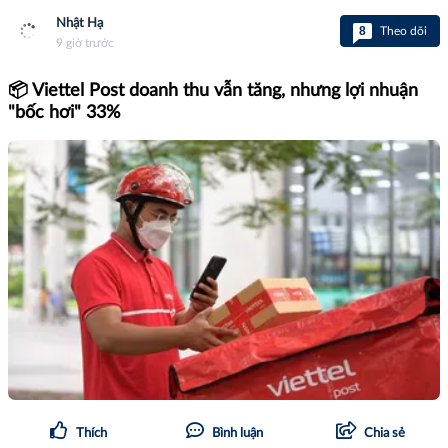
Nhật Hạ
8
Theo dõi
9 giờ trước
📦 Viettel Post doanh thu vẫn tăng, nhưng lợi nhuận
"bốc hơi" 33%
Thích
Bình luận
Chia sẻ