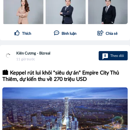
Thích
Bình luận
Chia sẻ
Kiên Cương - Bizreal
8
Theo dõi
11 giờ trước
🏙️ Keppel rút lui khỏi "siêu dự án" Empire City Thủ
Thiêm, dự kiến thu về 270 triệu USD