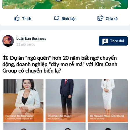
Thích
Bình luận
Chia sẻ
Luận bàn Business
6
Theo dõi
11 giờ trước
🏗️ Dự án "ngủ quên" hơn 20 năm bất ngờ chuyển
động, doanh nghiệp "dây mơ rễ má" với Kim Oanh
Group có chuyển biến lạ?