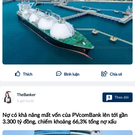
Thích
Bình luận
Chia sẻ
TheBanker
8
Theo dõi
8 giờ trước
Nợ có khả năng mất vốn của PVcomBank lên tới gần
3.300 tỷ đồng, chiếm khoảng 66,3% tổng nợ xấu