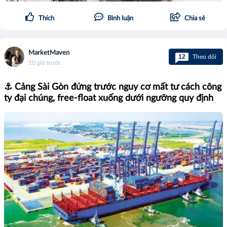
Thích
Bình luận
Chia sẻ
MarketMaven
12
Theo dõi
10 giờ trước
⚓ Cảng Sài Gòn đứng trước nguy cơ mất tư cách công
ty đại chúng, free-float xuống dưới ngưỡng quy định