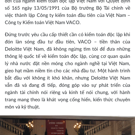
đời của ngành kiểm toán độc lập Việt Nam với Quyết định
số 165 ngày 13/05/1991 của Bộ trưởng Bộ Tài chính về
việc thành lập Công ty kiểm toán đầu tiên của Việt Nam –
Công ty Kiểm toán Việt Nam VACO.
Đứng trước yêu cầu cấp thiết cần có kiểm toán độc lập khi
đón làn sóng đầu tư đầu tiên, VACO – tiền thân của
Deloitte Việt Nam, đã không ngừng tìm tòi để đưa những
thông lệ quốc tế về kiểm toán độc lập, cùng cơ quan quản
lý nhà nước đặt nền móng cho ngành nghề tại Việt Nam,
gieo hạt mầm niềm tin cho các nhà đầu tư. Một hành trình
bắt đầu với không ít khó khăn, nhưng Deloitte Việt Nam
vẫn đã và đang đi tiếp, đóng góp vào sự phát triển của
ngành tài chính nói riêng và kinh tế nói chung, với hành
trang mang theo là khát vọng cống hiến, kiến thức chuyên
môn và kỹ thuật.