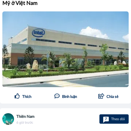
Mỹ ở Việt Nam
Thích
Bình luận
Chia sẻ
Thiên Nam
7
Theo dõi
6 giờ trước