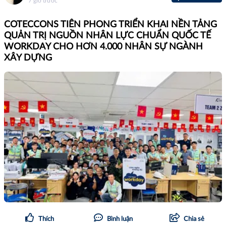
7 giờ trước
COTECCONS TIÊN PHONG TRIỂN KHAI NỀN TẢNG
QUẢN TRỊ NGUỒN NHÂN LỰC CHUẨN QUỐC TẾ
WORKDAY CHO HƠN 4.000 NHÂN SỰ NGÀNH
XÂY DỰNG
Thích
Bình luận
Chia sẻ