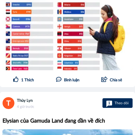
1
Thích
Bình luận
Chia sẻ
Thùy Lyn
1
Theo dõi
4 giờ trước
Elysian của Gamuda Land đang dần về đích