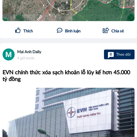
Thích
Bình luận
Chia sẻ
Mai Anh Daily
0
Theo dõi
4 giờ trước
EVN chính thức xóa sạch khoản lỗ lũy kế hơn 45.000
tỷ đồng