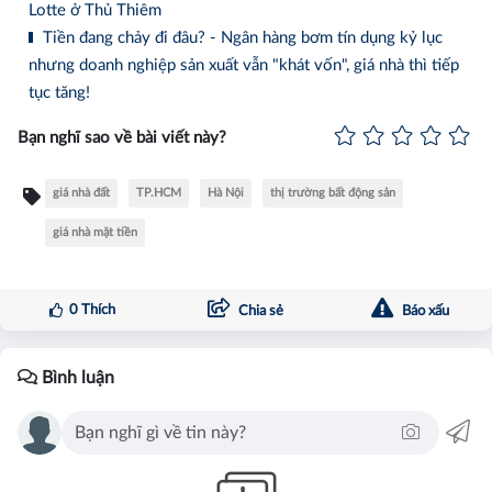
Lotte ở Thủ Thiêm
Tiền đang chảy đi đâu? - Ngân hàng bơm tín dụng kỷ lục
nhưng doanh nghiệp sản xuất vẫn "khát vốn", giá nhà thì tiếp
tục tăng!
Bạn nghĩ sao về bài viết này?
giá nhà đất
TP.HCM
Hà Nội
thị trường bất động sản
giá nhà mặt tiền
0
Thích
Chia sẻ
Báo xấu
Bình luận